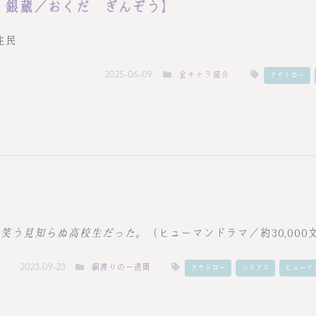
 銀蔵／おくだ ぎんぞう】
住民
全キャラ紹介
,
2025-06-09
アウトロー
笑う見知らぬ高校生だった。
（ヒューマンドラマ／約30,000文字
綱渡りの一週間
,
,
2023-09-23
アウトロー
シリアス
ヒューマ