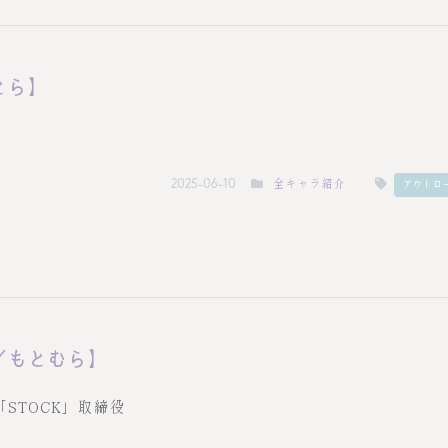
とら】
全キャラ紹介
2025-06-10
アウトロ
／もとむら】
STOCK」取締役