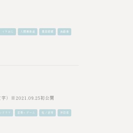
,
,
,
イケおじ
人間裏街道
奥田銀蔵
高齢者
）※2021.09.25初公開
,
,
,
ンドラマ
恋愛×ゲーム
虹ノ宮市
非日常