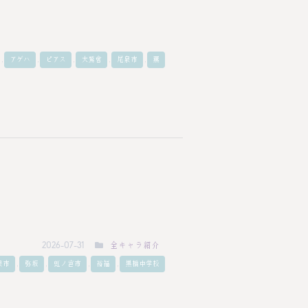
,
,
,
,
,
アゲハ
ピアス
大鷲會
尾泉市
薫
全キャラ紹介
2026-07-31
,
,
,
,
泉市
弥坂
虹ノ宮市
裕福
黒橋中学校