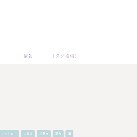
情報
【タグ検索】
,
,
,
,
アウトロー
大鷲會
尾泉市
羽角
闇