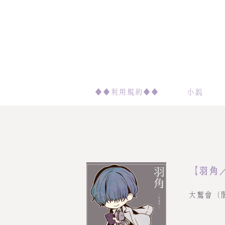
◆◆利用規約◆◆
小説
【羽角
大鷲會（