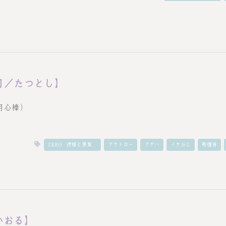
司／たつとし】
用心棒）
,
,
,
,
,
ZERO－夜蝶と黒鷲－
アウトロー
アゲハ
イケおじ
喫煙者
かおる】