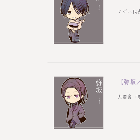
アゲハ代
【弥坂
大鷲會（