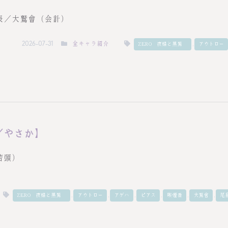
表／大鷲會（会計）
全キャラ紹介
,
2026-07-31
ZERO－夜蝶と黒鷲－
アウトロー
／やさか】
若頭）
,
,
,
,
,
,
ZERO－夜蝶と黒鷲－
アウトロー
アゲハ
ピアス
喫煙者
大鷲會
尾