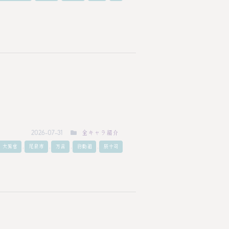
全キャラ紹介
2026-07-31
,
,
,
,
大鷲會
尾泉市
方言
豹動組
辰十司