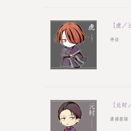
【虎／
侍従
【元村
清掃部隊「