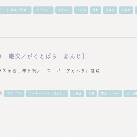
,
,
,
,
,
,
,
ZERO－夜蝶と黒鷲－
アウトロー
イケおじ
メガネ
元村
喫煙者
大鷲會
原 庵次／がくとばら あんじ】
高等学校１年Ｆ組／「スーパーアカハラ」店員
,
,
,
,
,
アウトロー
コールドゲームは望まない
北海道
後輩
恋愛×ゲーム
楽斗原