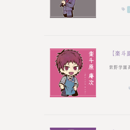
【楽斗
紫野学園