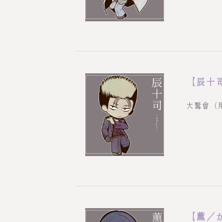
【辰十
大鷲會（
【薫／