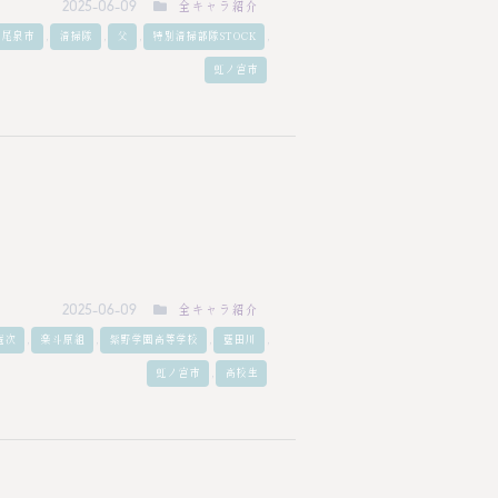
全キャラ紹介
2025-06-09
,
,
,
,
尾泉市
清掃隊
父
特別清掃部隊STOCK
虹ノ宮市
全キャラ紹介
2025-06-09
,
,
,
,
庵次
楽斗原組
紫野学園高等学校
藍田川
,
虹ノ宮市
高校生