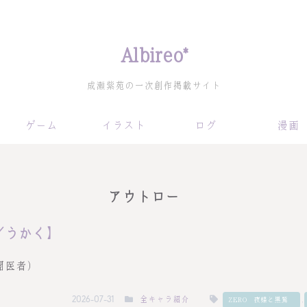
Albireo*
成瀬紫苑の一次創作掲載サイト
ゲーム
イラスト
ログ
漫画
アウトロー
／うかく】
闇医者）
全キャラ紹介
,
2026-07-31
ZERO－夜蝶と黒鷲－