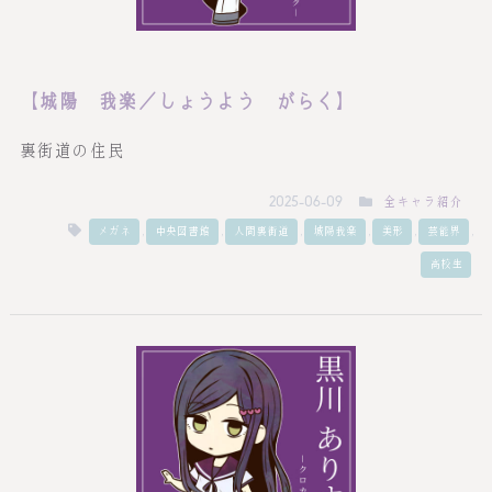
【城陽 我楽／しょうよう がらく】
裏街道の住民
全キャラ紹介
2025-06-09
,
,
,
,
,
,
メガネ
中央図書館
人間裏街道
城陽我楽
美形
芸能界
高校生