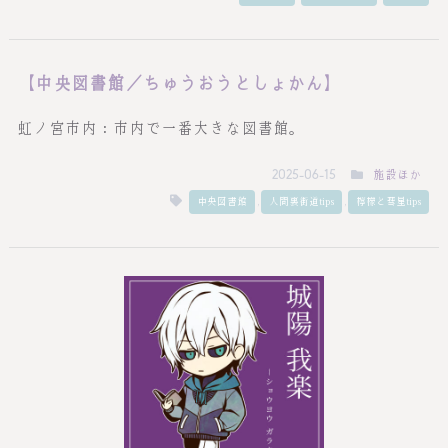
【中央図書館／ちゅうおうとしょかん】
虹ノ宮市内：市内で一番大きな図書館。
施設ほか
2025-06-15
,
,
中央図書館
人間裏街道tips
檸檬と彗星tips