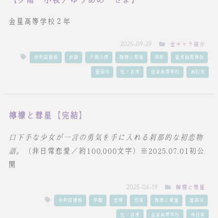
【夕雨 小夜／ゆうあめ さよ】
金星高等学校２年
全キャラ紹介
2025-09-29
,
,
,
,
,
,
中央図書館
京都
夕雨小夜
檸檬と彗星
美形
藍河稲荷神社
,
,
,
藍田川
虹ノ宮市
金清高等学校
高校生
檸檬と彗星【完結】
口下手な少女が一言の勇気を手に入れる刹那的な初恋物
語。
（非日常恋愛／約100,000文字）※2025.07.01初公
開
檸檬と彗星
2025-06-19
,
,
,
,
,
,
中央図書館
学園
恋愛
日常
檸檬と彗星
藍田川
,
,
虹ノ宮市
金清高等学校
非日常