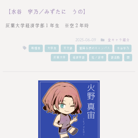
【水谷 宇乃／みずたに うの】
灰葉大学経済学部１年生 ※空２年時
全キャラ紹介
2025-06-09
,
,
,
,
,
喫煙者
大学生
天文部
星降る夜のキャンパス
水谷宇乃
,
,
,
,
灰葉大学
経済学部
虹ノ宮市
部活動
闇