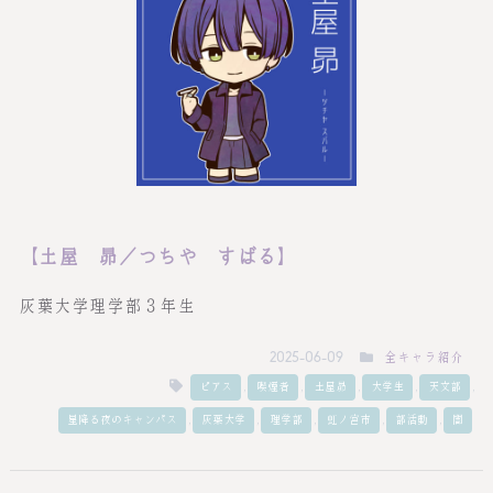
【土屋 昴／つちや すばる】
灰葉大学理学部３年生
全キャラ紹介
2025-06-09
,
,
,
,
,
ピアス
喫煙者
土屋昴
大学生
天文部
,
,
,
,
,
星降る夜のキャンパス
灰葉大学
理学部
虹ノ宮市
部活動
闇