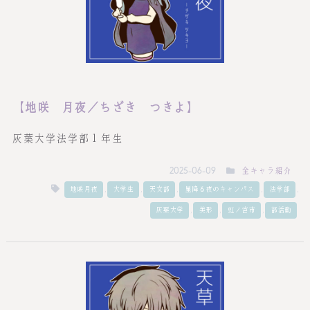
【地咲 月夜／ちざき つきよ】
灰葉大学法学部１年生
全キャラ紹介
2025-06-09
,
,
,
,
,
地咲月夜
大学生
天文部
星降る夜のキャンパス
法学部
,
,
,
灰葉大学
美形
虹ノ宮市
部活動