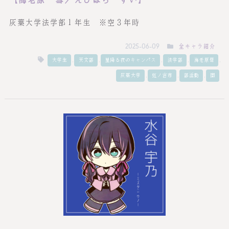
【海老原 彗／えびはら すい】
灰葉大学法学部１年生 ※空３年時
全キャラ紹介
2025-06-09
,
,
,
,
,
大学生
天文部
星降る夜のキャンパス
法学部
海老原彗
,
,
,
灰葉大学
虹ノ宮市
部活動
闇