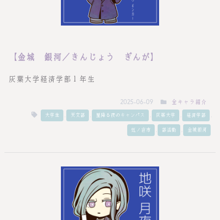
【金城 銀河／きんじょう ぎんが】
灰葉大学経済学部１年生
全キャラ紹介
2025-06-09
,
,
,
,
,
大学生
天文部
星降る夜のキャンパス
灰葉大学
経済学部
,
,
虹ノ宮市
部活動
金城銀河