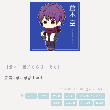
【倉木 空／くらき そら】
灰葉大学法学部１年生
全キャラ紹介
2025-06-09
,
,
,
,
,
ピアス
倉木空
大学生
天文部
星降る夜のキャンパス
,
,
,
法学部
灰葉大学
虹ノ宮市
部活動