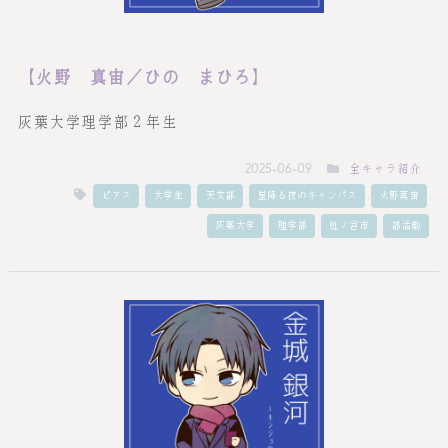
【火野 真宙／ひの まひろ】
灰葉大学理学部２年生
全キャラ紹介
2025-06-09
,
,
,
,
,
ピアス
大学生
天文部
星降る夜のキャンパス
火野真宙
,
,
,
灰葉大学
理学部
虹ノ宮市
部活動