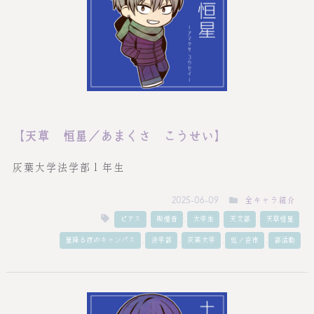
【天草 恒星／あまくさ こうせい】
灰葉大学法学部１年生
全キャラ紹介
2025-06-09
,
,
,
,
,
ピアス
喫煙者
大学生
天文部
天草恒星
,
,
,
,
星降る夜のキャンパス
法学部
灰葉大学
虹ノ宮市
部活動