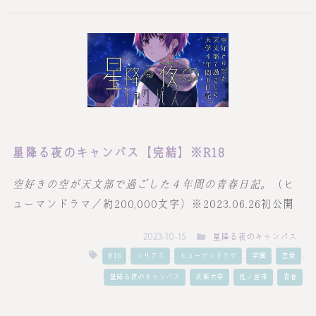
星降る夜のキャンパス【完結】※R18
空好きの空が天文部で過ごした４年間の青春日記。
（ヒ
ューマンドラマ／約200,000文字）※
2023.
06.26初公開
星降る夜のキャンパス
2023-10-15
,
,
,
,
,
R18
シリアス
ヒューマンドラマ
学園
恋愛
,
,
,
星降る夜のキャンパス
灰葉大学
虹ノ宮市
青春